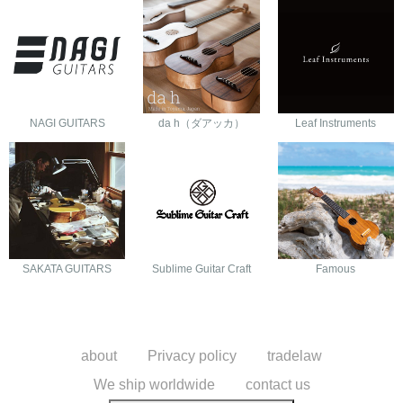
NAGI GUITARS
da h（ダアッカ）
Leaf Instruments
SAKATA GUITARS
Sublime Guitar Craft
Famous
about
Privacy policy
tradelaw
We ship worldwide
contact us