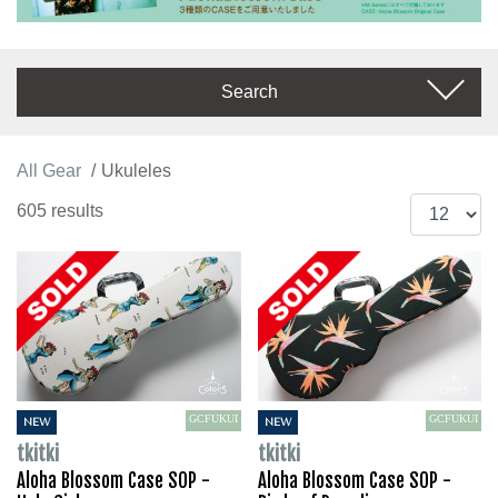
Search
All Gear
Ukuleles
605 results
GCFUKUI
GCFUKUI
NEW
NEW
tkitki
tkitki
Aloha Blossom Case SOP -
Aloha Blossom Case SOP -