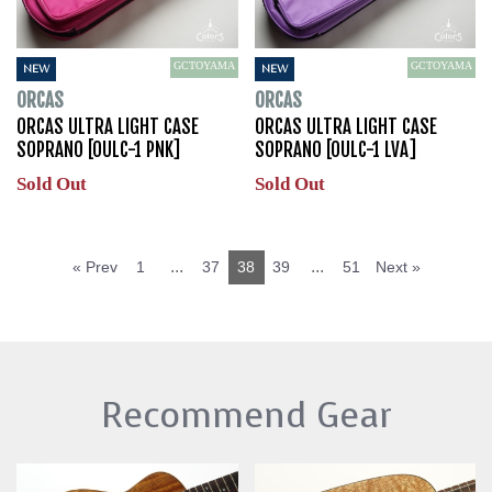
GCTOYAMA
GCTOYAMA
NEW
NEW
ORCAS
ORCAS
ORCAS ULTRA LIGHT CASE
ORCAS ULTRA LIGHT CASE
SOPRANO [OULC-1 PNK]
SOPRANO [OULC-1 LVA]
Sold Out
Sold Out
...
...
« Prev
1
37
38
39
51
Next »
Recommend Gear