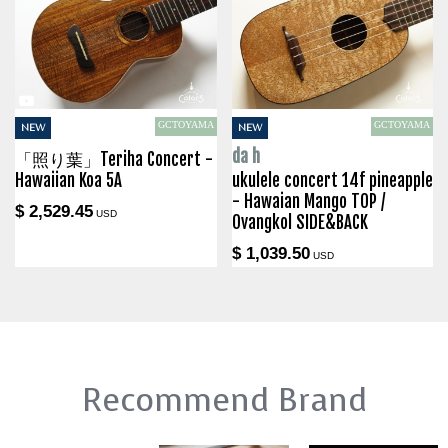
GCTOYAMA
GCTOYAMA
NEW
NEW
da h
「照り葉」Teriha Concert -
Hawaiian Koa 5A
ukulele concert 14f pineapple
- Hawaian Mango TOP /
$ 2,529.45
USD
Ovangkol SIDE&BACK
$ 1,039.50
USD
Recommend Brand