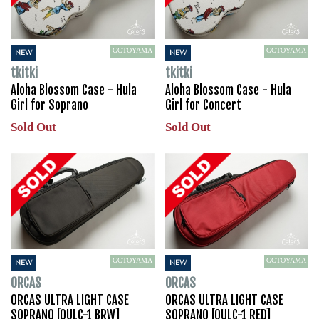
GCTOYAMA
GCTOYAMA
NEW
NEW
tkitki
tkitki
Aloha Blossom Case - Hula
Aloha Blossom Case - Hula
Girl for Soprano
Girl for Concert
Sold Out
Sold Out
GCTOYAMA
GCTOYAMA
NEW
NEW
ORCAS
ORCAS
ORCAS ULTRA LIGHT CASE
ORCAS ULTRA LIGHT CASE
SOPRANO [OULC-1 BRW]
SOPRANO [OULC-1 RED]