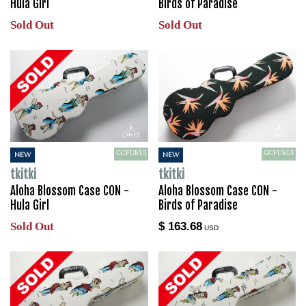
Hula Girl
Birds of Paradise
Sold Out
Sold Out
GCFUKUI
GCFUKUI
NEW
NEW
tkitki
tkitki
Aloha Blossom Case CON -
Aloha Blossom Case CON -
Hula Girl
Birds of Paradise
Sold Out
$ 163.68
USD