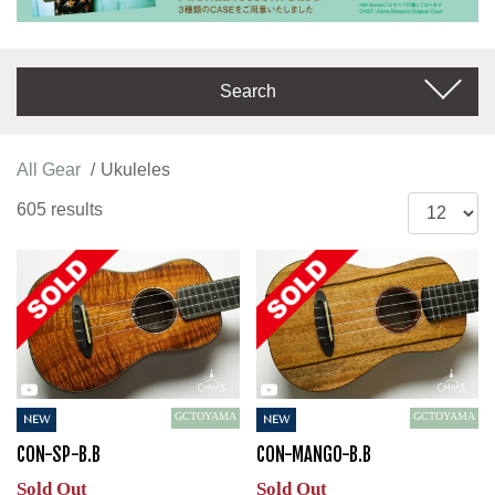
Search
All Gear
Ukuleles
605 results
GCTOYAMA
GCTOYAMA
NEW
NEW
CON-SP-B.B
CON-MANGO-B.B
Sold Out
Sold Out