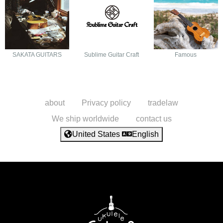
SAKATA GUITARS
Sublime Guitar Craft
Famous
about
Privacy policy
tradelaw
We ship worldwide
contact us
United States
English