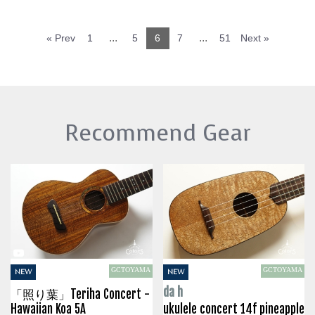
...
...
« Prev
1
5
6
7
51
Next »
Recommend Gear
GCTOYAMA
GCTOYAMA
NEW
NEW
da h
「照り葉」Teriha Concert -
Hawaiian Koa 5A
ukulele concert 14f pineapple