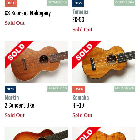
GCTAKAOKA
GCTAKAOKA
USED
NEW
Famous
XS Soprano Mahogany
FC-5G
Sold Out
Sold Out
GCHAKUSAN
GCHAKUSAN
NEW
USED
Martin
Kamaka
2 Concert Uke
HF-1D
Sold Out
Sold Out