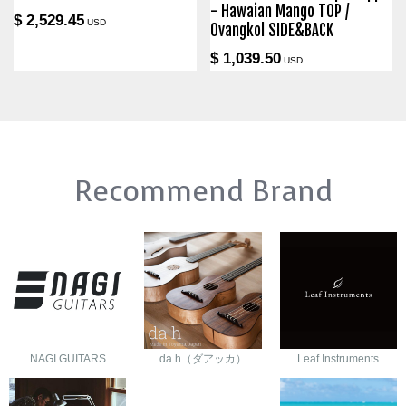
- Hawaian Mango TOP /
$ 2,529.45
USD
Ovangkol SIDE&BACK
$ 1,039.50
USD
Recommend Brand
NAGI GUITARS
da h（ダアッカ）
Leaf Instruments