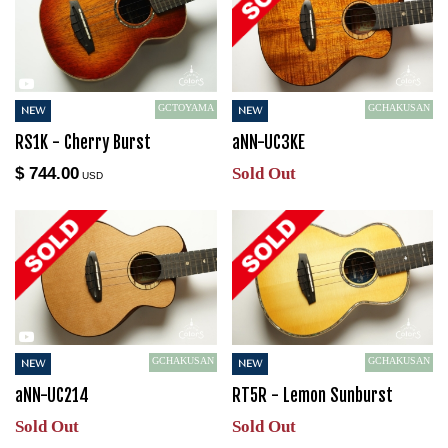
GCTOYAMA
GCHAKUSAN
NEW
NEW
RS1K - Cherry Burst
aNN-UC3KE
$ 744.00
Sold Out
USD
GCHAKUSAN
GCHAKUSAN
NEW
NEW
aNN-UC214
RT5R - Lemon Sunburst
Sold Out
Sold Out