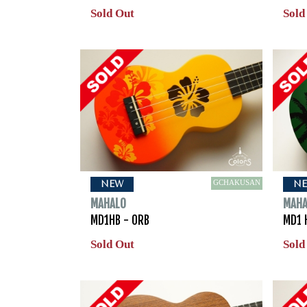
Sold Out
Sold
GCHAKUSAN
NEW
N
MAHALO
MAHA
MD1HB - ORB
MD1 
Sold Out
Sold