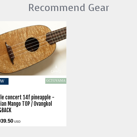
Recommend Gear
GCTOYAMA
EW
le concert 14f pineapple -
ian Mango TOP / Ovangkol
&BACK
039.50
USD