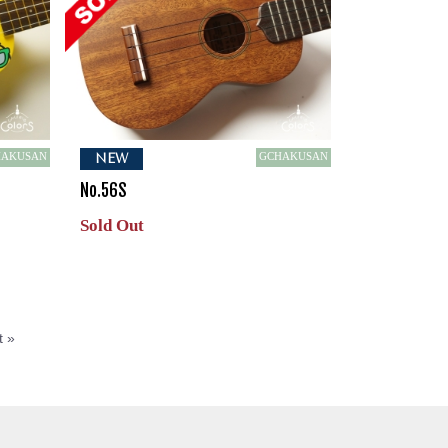
HAKUSAN
GCHAKUSAN
NEW
No.56S
Sold Out
t »