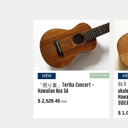
GCTOYAMA
NEW
N
da h
「照り葉」Teriha Concert -
Hawaiian Koa 5A
ukule
Hawa
$ 2,529.45
USD
SIDE
$ 1,