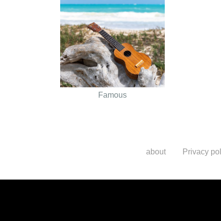
Famous
about
Privacy pol