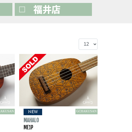
HAKUSAN
GCHAKUSAN
NEW
MAHALO
ME1P