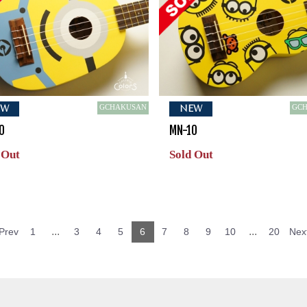
GCHAKUSAN
GC
EW
NEW
0
MN-10
 Out
Sold Out
...
...
Prev
1
3
4
5
6
7
8
9
10
20
Nex