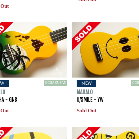
 Out
GCHAKUSAN
GC
EW
NEW
LO
MAHALO
HA - GNB
U/SMILE - YW
 Out
Sold Out