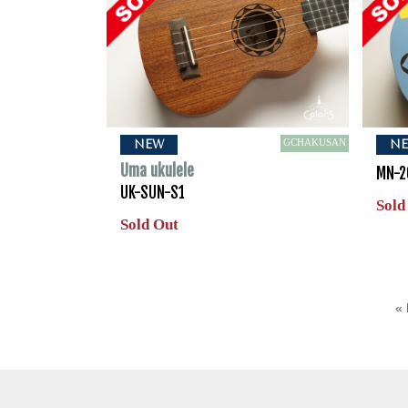
GCHAKUSAN
NEW
N
Uma ukulele
MN-2
UK-SUN-S1
Sold
Sold Out
« 