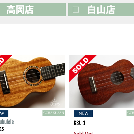
GCHAKUSAN
GC
EW
NEW
ukulele
KSU-1
4S
Sold Out