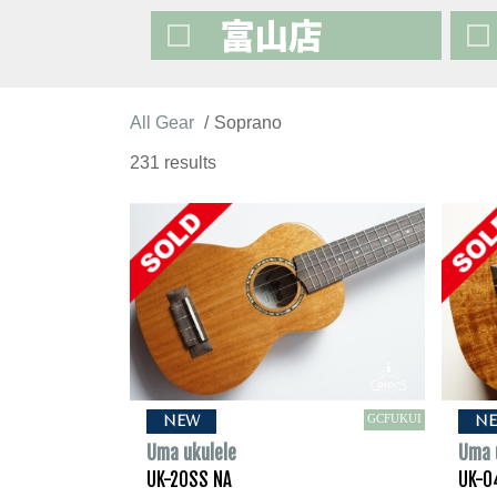
All Gear
Soprano
231 results
GCFUKUI
NEW
N
Uma ukulele
Uma 
UK-20SS NA
UK-0