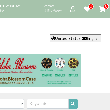
0
0
SHIP WORLDWIDE
contact
発送
お問い合わせ
United States
English