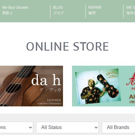
We Buy Ukulele
BLOG
REPAIR
WE 
買取り
ブログ
修理
海外
ONLINE STORE