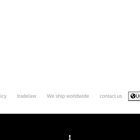
icy
tradelaw
We ship worldwide
contact us
U