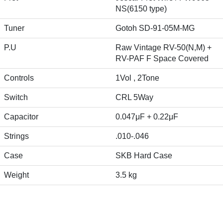
NS(6150 type)
Tuner
Gotoh SD-91-05M-MG
P.U
Raw Vintage RV-50(N,M) +
RV-PAF F Space Covered
Controls
1Vol , 2Tone
Switch
CRL 5Way
Capacitor
0.047μF + 0.22μF
Strings
.010-.046
Case
SKB Hard Case
Weight
3.5 kg