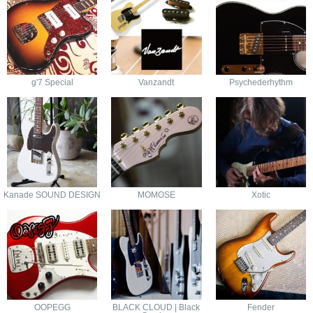
g'7 Special
Vanzandt
Psychederhythm
Kanade SOUND DESIGN
MOMOSE
Xotic
OOPEGG
BLACK CLOUD | Black
Fender