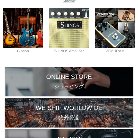
Smoker
Gibson
SHINOS Amplifier
VEMURAM
ONLINE STORE
ショッピング
WE SHIP WORLDWIDE
海外発送