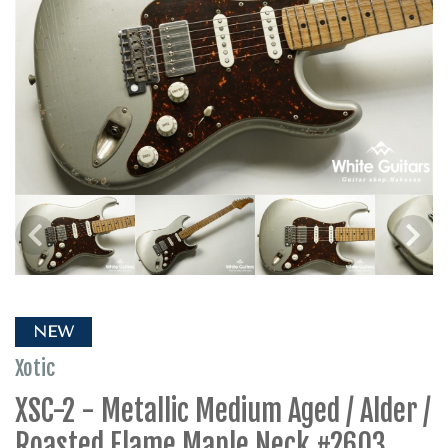
NEW
Xotic
XSC-2 - Metallic Medium Aged / Alder /
Roasted Flame Maple Neck #2603