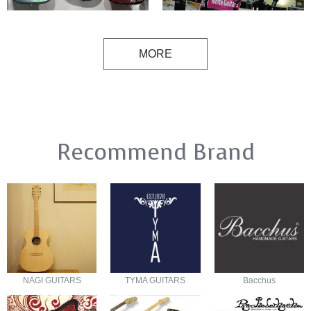
MORE
Recommend Brand
NAGI GUITARS
TYMA GUITARS
Bacchus