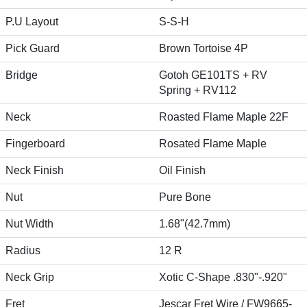
P.U Layout
S-S-H
Pick Guard
Brown Tortoise 4P
Bridge
Gotoh GE101TS + RV
Spring + RV112
Neck
Roasted Flame Maple 22F
Fingerboard
Rosated Flame Maple
Neck Finish
Oil Finish
Nut
Pure Bone
Nut Width
1.68"(42.7mm)
Radius
12 R
Neck Grip
Xotic C-Shape .830"-.920"
Fret
Jescar Fret Wire / FW9665-