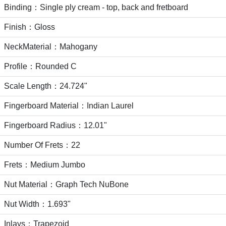
Binding：Single ply cream - top, back and fretboard
Finish：Gloss
NeckMaterial：Mahogany
Profile：Rounded C
Scale Length：24.724"
Fingerboard Material：Indian Laurel
Fingerboard Radius：12.01"
Number Of Frets：22
Frets：Medium Jumbo
Nut Material：Graph Tech NuBone
Nut Width：1.693"
Inlays：Trapezoid