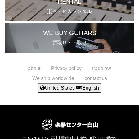
RENTAL
楽器・ＰＡレンタル
WE BUY GUITARS
買取り・下取り
about
Privacy policy
tradelaw
We ship worldwide
contact us
United States
English
〒924-8777
石川県白山市横江町5001番地