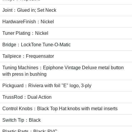
Joint：Glued in; Set Neck
HardwareFinish：Nickel
Tuner Plating：Nickel
Bridge：LockTone Tune-O-Matic
Tailpiece：Frequensator
Tuning Machines：Epiphone Vintage Deluxe metal button
with press in bushing
Pickguard：Riviera with foil "E" logo, 3-ply
TrussRod：Dual Action
Control Knobs：Black Top Hat knobs with metal inserts
Switch Tip：Black
Plastic Parts：Black; PVC