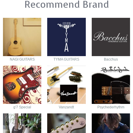
Recommend Brand
NAGI GUITARS
TYMA GUITARS
Bacchus
g'7 Special
Vanzandt
Psychederhythm