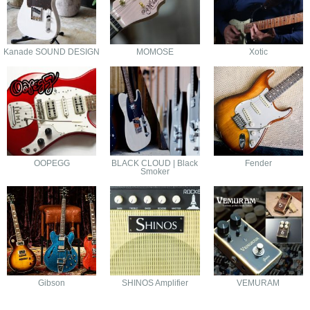
Kanade SOUND DESIGN
MOMOSE
Xotic
OOPEGG
BLACK CLOUD | Black
Fender
Smoker
Gibson
SHINOS Amplifier
VEMURAM