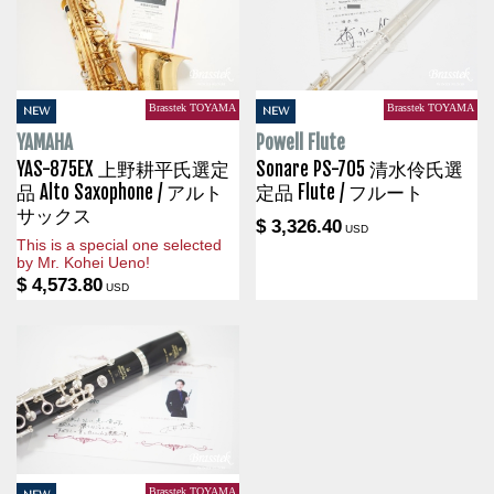
Brasstek TOYAMA
Brasstek TOYAMA
NEW
NEW
YAMAHA
Powell Flute
YAS-875EX 上野耕平氏選定
Sonare PS-705 清水伶氏選
品 Alto Saxophone / アルト
定品 Flute / フルート
サックス
$ 3,326.40
USD
This is a special one selected
by Mr. Kohei Ueno!
$ 4,573.80
USD
Brasstek TOYAMA