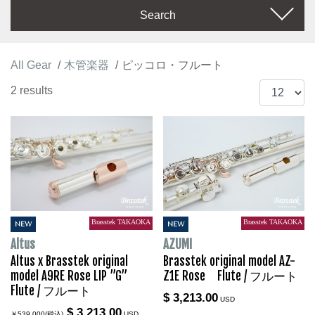
Search
All Gear
木管楽器
ピッコロ・フルート
2 results
Brasstek TAKAOKA
Brasstek TAKAOKA
NEW
NEW
Altus
AZUMI
Altus x Brasstek original
Brasstek original model AZ-
model A9RE Rose LIP ”G”
Z1E Rose Flute / フルート
Flute / フルート
$ 3,213.00
USD
$ 3,213.00
￥539,000(税込)
USD