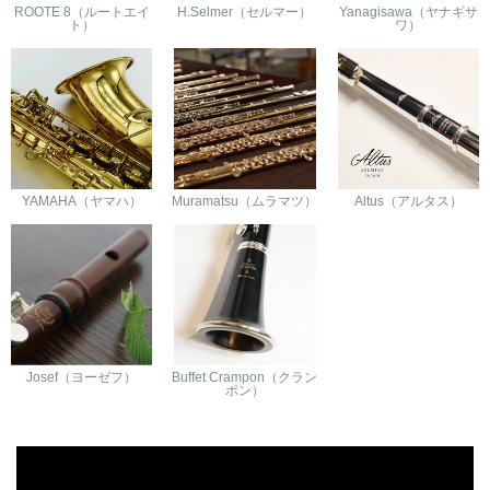
ROOTE 8（ルートエイ
H.Selmer（セルマー）
Yanagisawa（ヤナギサ
ト）
ワ）
YAMAHA（ヤマハ）
Muramatsu（ムラマツ）
Altus（アルタス）
Josef（ヨーゼフ）
Buffet Crampon（クラン
ポン）