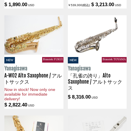
$ 1,890.00
$ 3,213.00
USD
￥539,000(税込)
USD
Brasstek FUKUI
Brasstek TOYAMA
NEW
NEW
Yanagisawa
Yanagisawa
A-WO2 Alto Saxophone / アル
「孔雀の誇り」Alto
トサックス
Saxophone / アルトサック
ス
Now in stock! Now only one
available for immediate
$ 8,316.00
USD
delivery!
$ 2,822.40
USD