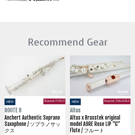
Recommend Gear
Brasstek FUKUI
Brasstek TAKAOKA
NEW
NEW
ROOTE 8
Altus
Anchert Authentic Soprano
Altus x Brasstek original
Saxophone / ソプラノサッ
model A9RE Rose LIP ”G”
クス
Flute / フルート