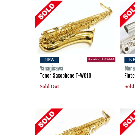
Brasstek TOYAMA
NEW
N
Yanagisawa
Mura
Tenor Saxophone T-WO10
Flut
Sold Out
Sold