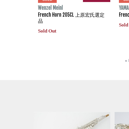
Wenzel Meinl
YAMA
French Horn 205CL 上原宏氏選定
Fren
品
Sold
Sold Out
« 