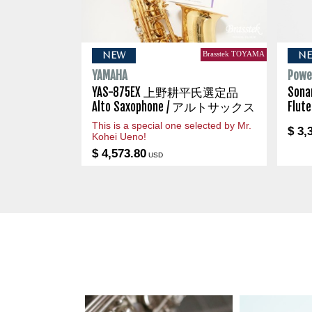
Brasstek TOYAMA
NEW
N
YAMAHA
Powel
YAS-875EX 上野耕平氏選定品
Son
Alto Saxophone / アルトサックス
Flu
This is a special one selected by Mr.
$ 3,
Kohei Ueno!
$ 4,573.80
USD