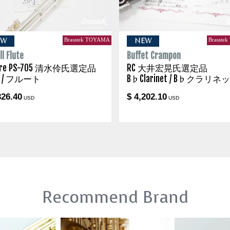
Brasstek TOYAMA
Brasste
EW
NEW
l Flute
Buffet Crampon
are PS-705 清水伶氏選定品
RC 大井宏晃氏選定品
te / フルート
B♭Clarinet / B♭クラリネ
326.40
$ 4,202.10
USD
USD
Recommend Brand