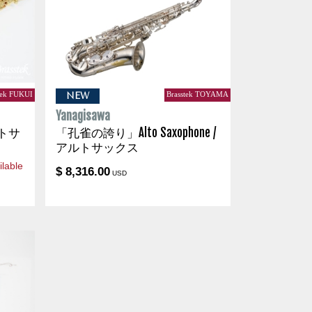
tek FUKUI
Brasstek TOYAMA
NEW
Yanagisawa
アルトサ
「孔雀の誇り」Alto Saxophone /
アルトサックス
lable
$ 8,316.00
USD