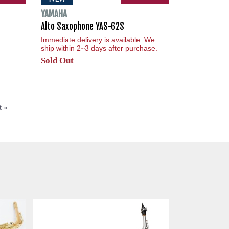
YAMAHA
Alto Saxophone YAS-62S
Immediate delivery is available. We
ship within 2~3 days after purchase.
Sold Out
t »