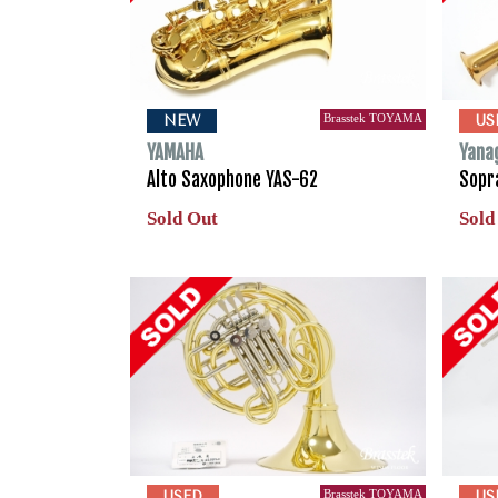
Brasstek TOYAMA
NEW
US
YAMAHA
Yana
Alto Saxophone YAS-62
Sopr
Sold Out
Sold
Brasstek TOYAMA
USED
US