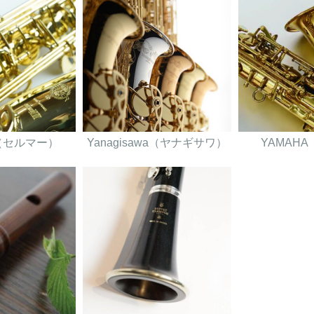
er（セルマー）
Yanagisawa（ヤナギサワ）
YAMAH