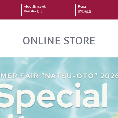
About Brasstek
Repair
Brasstekとは
修理/改造
ONLINE STORE