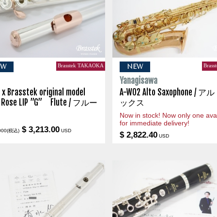
Brasstek TAKAOKA
Brass
EW
NEW
s
Yanagisawa
 x Brasstek original model
A-WO2 Alto Saxophone / 
 Rose LIP ”G” Flute / フルー
ックス
Now in stock! Now only one avai
for immediate delivery!
$ 3,213.00
000(税込)
USD
$ 2,822.40
USD