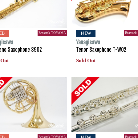
Brasstek TOYAMA
Brasste
ED
NEW
gisawa
Yanagisawa
ano Saxophone S902
Tenor Saxophone T-WO2
 Out
Sold Out
Brasstek TOYAMA
Brasste
ED
NEW