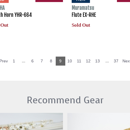
HA
Muramatsu
ch Horn YHR-664
Flute EX-RHE
 Out
Sold Out
...
...
Prev
1
6
7
8
9
10
11
12
13
37
Nex
Recommend Gear