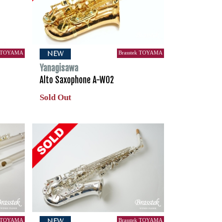
k TOYAMA
Brasstek TOYAMA
NEW
Yanagisawa
Alto Saxophone A-WO2
Sold Out
k TOYAMA
Brasstek TOYAMA
NEW