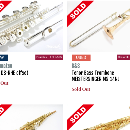
Brasstek TOYAMA
Brasste
EW
USED
matsu
B&S
e DS-RHE offset
Tenor Bass Trombone
MEISTERSINGER MS-14NL
 Out
Sold Out