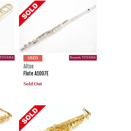
k TOYAMA
Brasstek TOYAMA
USED
Altus
Flute A1007E
Sold Out