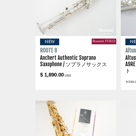
Brasstek FUKUI
NEW
N
ROOTE 8
Altu
Anchert Authentic Soprano
Altus
Saxophone / ソプラノサックス
A9RE
ト
$ 1,890.00
USD
￥539,