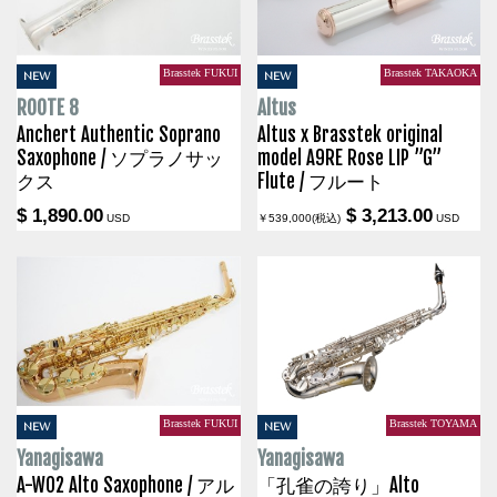
Brasstek FUKUI
Brasstek TAKAOKA
NEW
NEW
ROOTE 8
Altus
Anchert Authentic Soprano
Altus x Brasstek original
Saxophone / ソプラノサッ
model A9RE Rose LIP ”G”
クス
Flute / フルート
$ 1,890.00
$ 3,213.00
USD
￥539,000(税込)
USD
Brasstek FUKUI
Brasstek TOYAMA
NEW
NEW
Yanagisawa
Yanagisawa
A-WO2 Alto Saxophone / アル
「孔雀の誇り」Alto