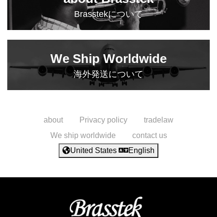
Brasstekについて
We Ship Worldwide
海外発送について
about
Privacy policy
tradelaw
We ship worldwide
contact us
United States
English