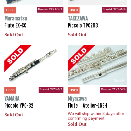
Brasstek TAKAOKA
Brasstek TOYAMA
USED
USED
Muramatsu
TAKEZAWA
Flute EX-CC
Piccolo TPC203
Sold Out
Sold Out
Brasstek TOYAMA
Brasstek TAKAOKA
USED
USED
YAMAHA
Miyazawa
Piccolo YPC-32
Flute Atelier-1REH
We will ship within 3 days after
Sold Out
confirming payment.
Sold Out