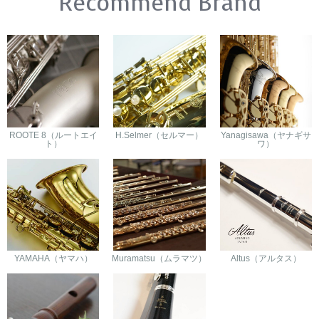
Recommend Brand
ROOTE 8（ルートエイ
H.Selmer（セルマー）
Yanagisawa（ヤナギサ
ト）
ワ）
YAMAHA（ヤマハ）
Muramatsu（ムラマツ）
Altus（アルタス）