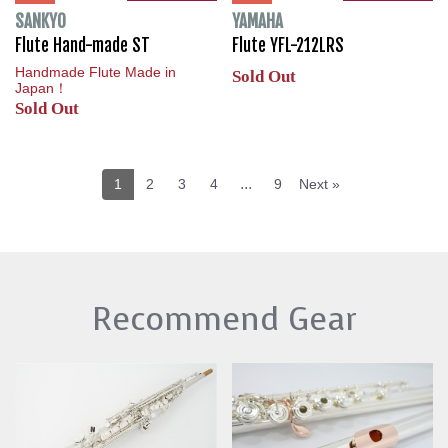
SANKYO
YAMAHA
Flute Hand-made ST
Flute YFL-212LRS
Handmade Flute Made in
Sold Out
Japan！
Sold Out
...
1
2
3
4
9
Next »
Recommend Gear