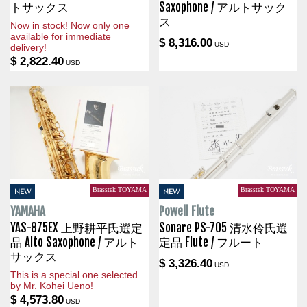
トサックス
Saxophone / アルトサック
ス
Now in stock! Now only one
available for immediate
$ 8,316.00
USD
delivery!
$ 2,822.40
USD
Brasstek TOYAMA
Brasstek TOYAMA
NEW
NEW
YAMAHA
Powell Flute
YAS-875EX 上野耕平氏選定
Sonare PS-705 清水伶氏選
品 Alto Saxophone / アルト
定品 Flute / フルート
サックス
$ 3,326.40
USD
This is a special one selected
by Mr. Kohei Ueno!
$ 4,573.80
USD