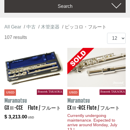
Search
All Gear
中古
木管楽器
ピッコロ・フルート
107 results
Brasstek TAKAOKA
Brasstek TAKAOKA
USED
USED
Muramatsu
Muramatsu
GXⅢ-CCE Flute / フルート
EXⅢ-RCE Flute / フルート
Currently undergoing
$ 3,213.00
USD
maintenance. Expected to
arrive around Monday, July
13！