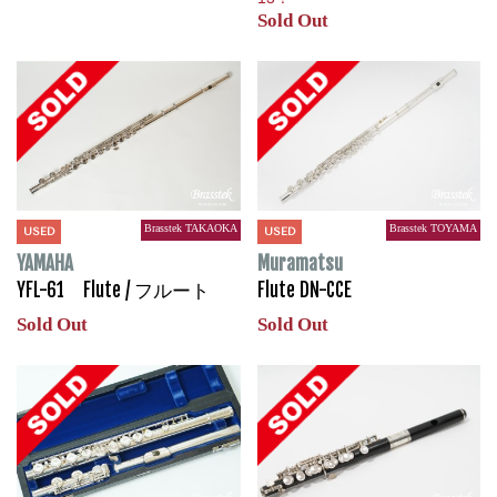
Sold Out
Brasstek TAKAOKA
Brasstek TOYAMA
USED
USED
YAMAHA
Muramatsu
YFL-61 Flute / フルート
Flute DN-CCE
Sold Out
Sold Out