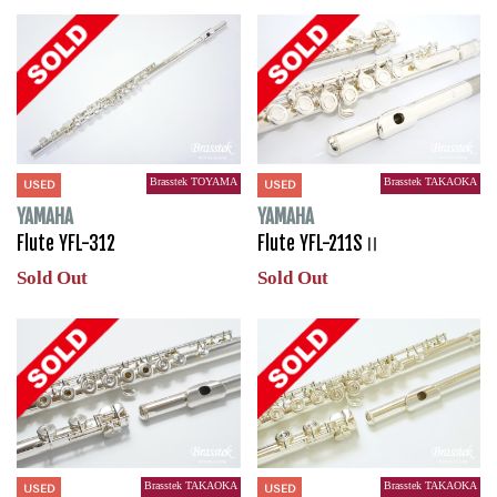
Brasstek TOYAMA
Brasstek TAKAOKA
USED
USED
YAMAHA
YAMAHA
Flute YFL-312
Flute YFL-211SⅡ
Sold Out
Sold Out
Brasstek TAKAOKA
Brasstek TAKAOKA
USED
USED