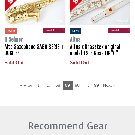
Brasstek FUKUI
Brasstek FUKUI
USED
NEW
H.Selmer
Altus
Alto Saxophone SA80 SERIEⅡ
Altus x Brasstek original
JUBILEE
model TS-E Rose LIP”G”
Sold Out
Sold Out
...
...
« Prev
1
58
59
60
99
Next »
Recommend Gear