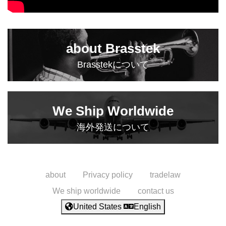
about Brasstek
Brasstekについて
We Ship Worldwide
海外発送について
about
Privacy policy
tradelaw
We ship worldwide
contact us
United States
English