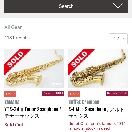
Search
All Gear
1181 results
Brasstek FUKUI
Brasstek FUKUI
USED
USED
YAMAHA
Buffet Crampon
YTS-34ⅡTenor Saxophone /
S-1 Alto Saxophone / アルト
テナーサックス
サックス
Buffet Crampon’s famous “S1”
Sold Out
is now in stock in used