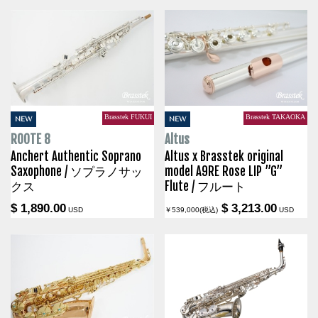
Brasstek FUKUI
Brasstek TAKAOKA
NEW
NEW
ROOTE 8
Altus
Anchert Authentic Soprano
Altus x Brasstek original
Saxophone / ソプラノサッ
model A9RE Rose LIP ”G”
クス
Flute / フルート
$ 1,890.00
$ 3,213.00
USD
￥539,000(税込)
USD