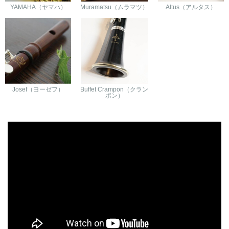
YAMAHA（ヤマハ）
Muramatsu（ムラマツ）
Altus（アルタス）
Josef（ヨーゼフ）
Buffet Crampon（クラン
ポン）