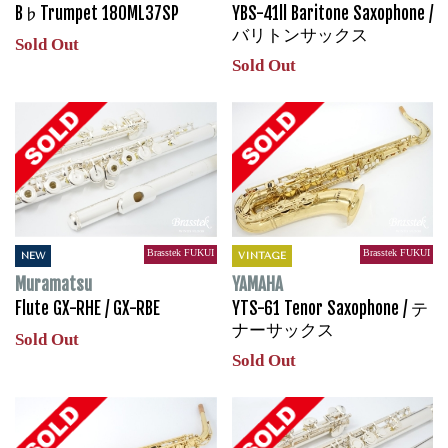
B♭Trumpet 180ML37SP
YBS-41ll Baritone Saxophone /
バリトンサックス
Sold Out
Sold Out
Brasstek FUKUI
Brasstek FUKUI
NEW
VINTAGE
Muramatsu
YAMAHA
Flute GX-RHE / GX-RBE
YTS-61 Tenor Saxophone / テ
ナーサックス
Sold Out
Sold Out