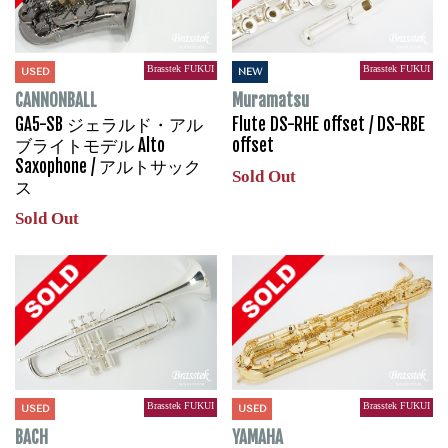
Brasstek FUKUI
Brasstek FUKUI
USED
NEW
CANNONBALL
Muramatsu
GA5-SB ジェラルド・アル
Flute DS-RHE offset / DS-RBE
ブライトモデル Alto
offset
Saxophone / アルトサック
Sold Out
ス
Sold Out
Brasstek FUKUI
Brasstek FUKUI
USED
USED
BACH
YAMAHA