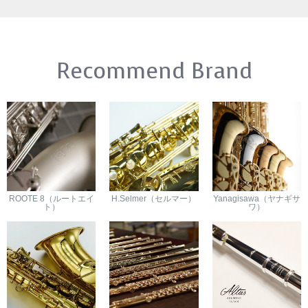
Recommend Brand
ROOTE 8（ルートエイ
H.Selmer（セルマー）
Yanagisawa（ヤナギサ
ト）
ワ）