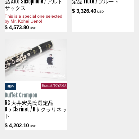
品 Alto Saxophone / アルト
定品 Flute / フルート
サックス
$ 3,326.40
USD
This is a special one selected
by Mr. Kohei Ueno!
$ 4,573.80
USD
Brasstek TOYAMA
NEW
Buffet Crampon
RC 大井宏晃氏選定品
B♭Clarinet / B♭クラリネッ
ト
$ 4,202.10
USD