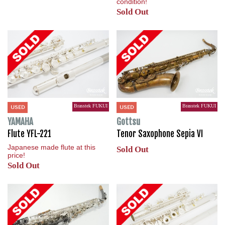
condition!
Sold Out
Brasstek FUKUI
Brasstek FUKUI
USED
USED
YAMAHA
Gottsu
Flute YFL-221
Tenor Saxophone Sepia VI
Japanese made flute at this
Sold Out
price!
Sold Out