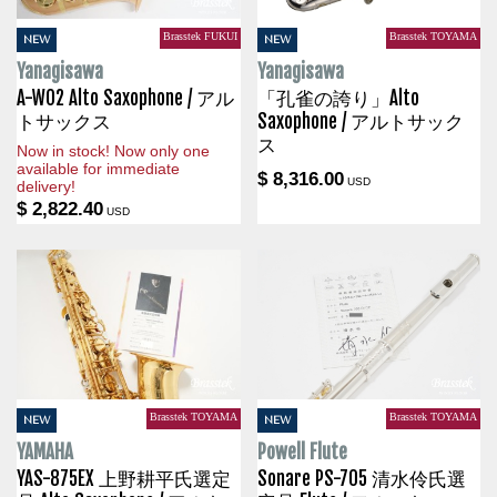
Brasstek FUKUI
Brasstek TOYAMA
NEW
NEW
Yanagisawa
Yanagisawa
A-WO2 Alto Saxophone / アル
「孔雀の誇り」Alto
トサックス
Saxophone / アルトサック
ス
Now in stock! Now only one
available for immediate
$ 8,316.00
USD
delivery!
$ 2,822.40
USD
Brasstek TOYAMA
Brasstek TOYAMA
NEW
NEW
YAMAHA
Powell Flute
YAS-875EX 上野耕平氏選定
Sonare PS-705 清水伶氏選