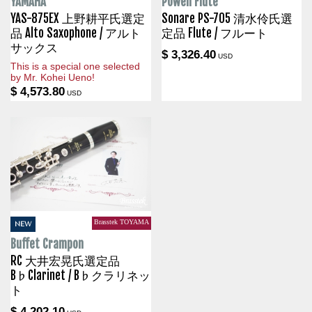
YAMAHA
Powell Flute
YAS-875EX 上野耕平氏選定
Sonare PS-705 清水伶氏選
品 Alto Saxophone / アルト
定品 Flute / フルート
サックス
$ 3,326.40
USD
This is a special one selected
by Mr. Kohei Ueno!
$ 4,573.80
USD
Brasstek TOYAMA
NEW
Buffet Crampon
RC 大井宏晃氏選定品
B♭Clarinet / B♭クラリネッ
ト
$ 4,202.10