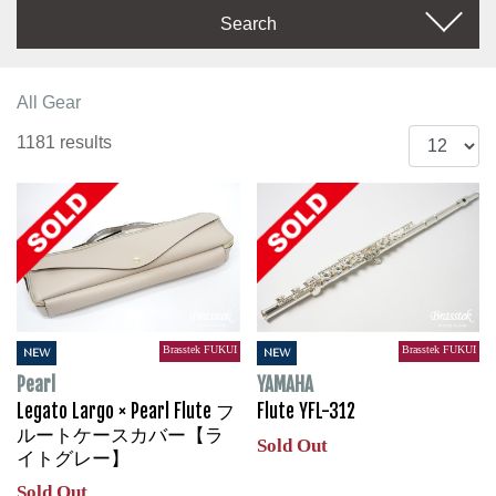
Search
All Gear
1181 results
Brasstek FUKUI
Brasstek FUKUI
NEW
NEW
Pearl
YAMAHA
Legato Largo × Pearl Flute フ
Flute YFL-312
ルートケースカバー【ラ
Sold Out
イトグレー】
Sold Out