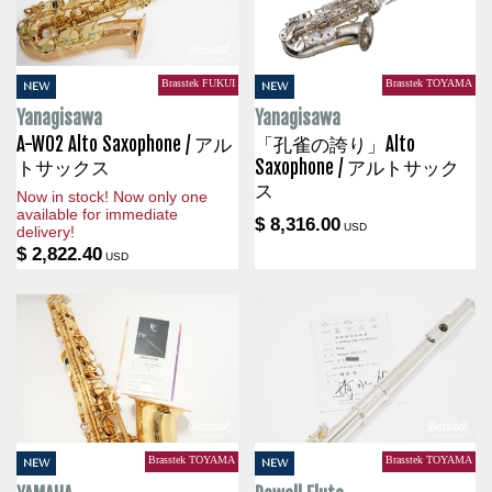
Brasstek FUKUI
Brasstek TOYAMA
NEW
NEW
Yanagisawa
Yanagisawa
A-WO2 Alto Saxophone / アル
「孔雀の誇り」Alto
トサックス
Saxophone / アルトサック
ス
Now in stock! Now only one
available for immediate
$ 8,316.00
USD
delivery!
$ 2,822.40
USD
Brasstek TOYAMA
Brasstek TOYAMA
NEW
NEW