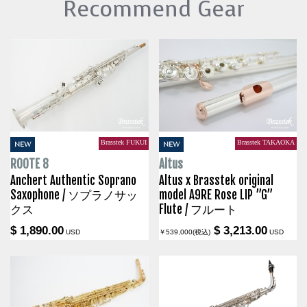
Recommend Gear
Brasstek FUKUI
Brasstek TAKAOKA
NEW
NEW
ROOTE 8
Altus
Anchert Authentic Soprano
Altus x Brasstek original
Saxophone / ソプラノサッ
model A9RE Rose LIP ”G”
クス
Flute / フルート
$ 1,890.00
$ 3,213.00
USD
￥539,000(税込)
USD