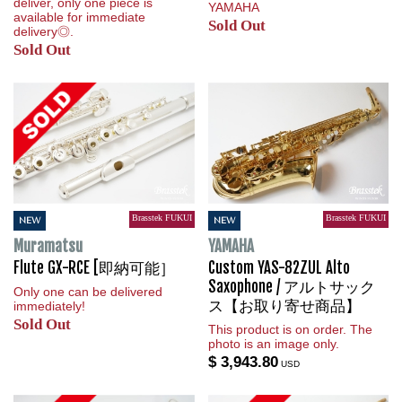
deliver, only one piece is
YAMAHA
available for immediate
Sold Out
delivery◎.
Sold Out
Brasstek FUKUI
Brasstek FUKUI
NEW
NEW
Muramatsu
YAMAHA
Flute GX-RCE [即納可能］
Custom YAS-82ZUL Alto
Saxophone / アルトサック
Only one can be delivered
ス【お取り寄せ商品】
immediately!
Sold Out
This product is on order. The
photo is an image only.
$ 3,943.80
USD