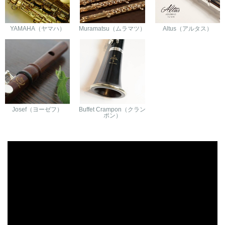
YAMAHA（ヤマハ）
Muramatsu（ムラマツ）
Altus（アルタス）
Josef（ヨーゼフ）
Buffet Crampon（クラン
ポン）