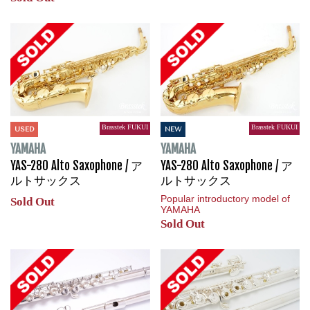
Brasstek FUKUI
Brasstek FUKUI
USED
NEW
YAMAHA
YAMAHA
YAS-280 Alto Saxophone / ア
YAS-280 Alto Saxophone / ア
ルトサックス
ルトサックス
Popular introductory model of
Sold Out
YAMAHA
Sold Out