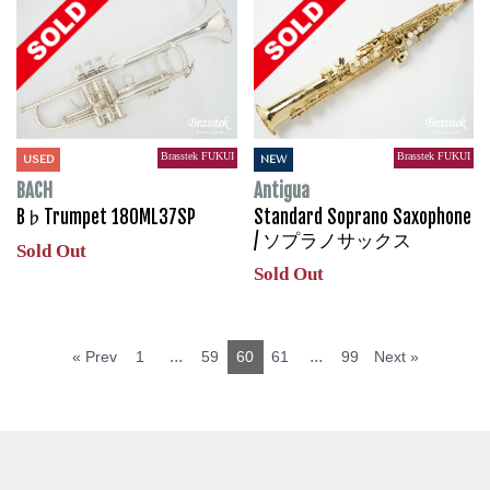
Brasstek FUKUI
Brasstek FUKUI
USED
NEW
BACH
Antigua
B♭Trumpet 180ML37SP
Standard Soprano Saxophone
/ ソプラノサックス
Sold Out
Sold Out
...
...
« Prev
1
59
60
61
99
Next »