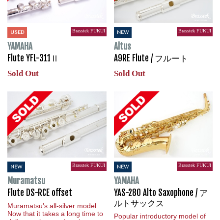
Brasstek FUKUI
Brasstek FUKUI
USED
NEW
YAMAHA
Altus
Flute YFL-311Ⅱ
A9RE Flute / フルート
Sold Out
Sold Out
Brasstek FUKUI
Brasstek FUKUI
NEW
NEW
Muramatsu
YAMAHA
Flute DS-RCE offset
YAS-280 Alto Saxophone / ア
ルトサックス
Muramatsu’s all-silver model
Now that it takes a long time to
Popular introductory model of