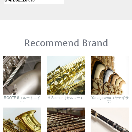
USD
Recommend Brand
ROOTE 8（ルートエイ
H.Selmer（セルマー）
Yanagisawa（ヤナギサ
ト）
ワ）