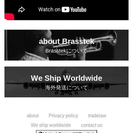
about Brasstek
Brasstekについて
We Ship Worldwide
海外発送について
about
Privacy policy
tradelaw
We ship worldwide
contact us