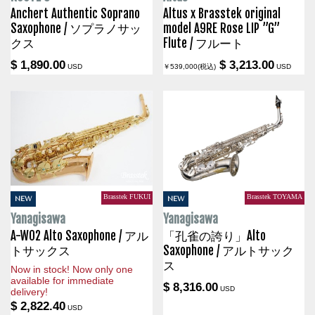
Anchert Authentic Soprano
Altus x Brasstek original
Saxophone / ソプラノサッ
model A9RE Rose LIP ”G”
クス
Flute / フルート
$ 1,890.00
$ 3,213.00
USD
￥539,000(税込)
USD
Brasstek FUKUI
Brasstek TOYAMA
NEW
NEW
Yanagisawa
Yanagisawa
A-WO2 Alto Saxophone / アル
「孔雀の誇り」Alto
トサックス
Saxophone / アルトサック
ス
Now in stock! Now only one
available for immediate
$ 8,316.00
USD
delivery!
$ 2,822.40
USD