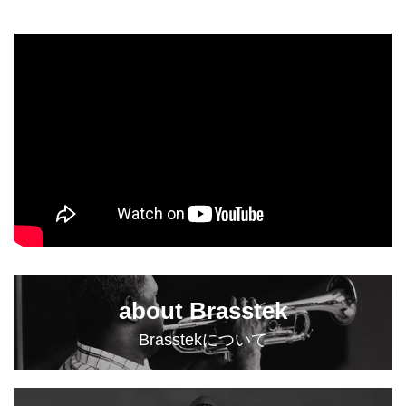
about Brasstek
Brasstekについて