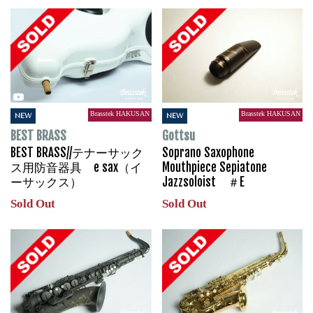
Brasstek HAKUSAN
Brasstek HAKUSAN
NEW
NEW
BEST BRASS
Gottsu
BEST BRASS//テナーサック
Soprano Saxophone
ス用防音器具 e sax（イ
Mouthpiece Sepiatone
ーサックス）
Jazzsoloist ＃E
Sold Out
Sold Out