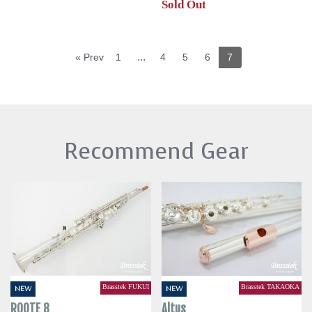
Sold Out
...
« Prev
1
4
5
6
7
Recommend Gear
Brasstek FUKUI
Brasstek TAKAOKA
NEW
NEW
ROOTE 8
Altus