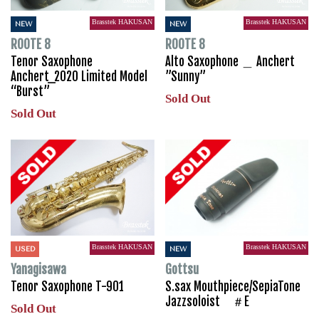
Brasstek HAKUSAN
Brasstek HAKUSAN
NEW
NEW
ROOTE 8
ROOTE 8
Tenor Saxophone
Alto Saxophone ＿ Anchert
Anchert_2020 Limited Model
”Sunny”
“Burst”
Sold Out
Sold Out
Brasstek HAKUSAN
Brasstek HAKUSAN
USED
NEW
Yanagisawa
Gottsu
Tenor Saxophone T-901
S.sax Mouthpiece/SepiaTone
Jazzsoloist ＃E
Sold Out