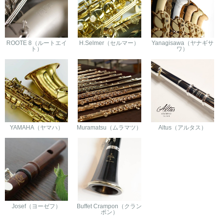
ROOTE 8（ルートエイ
H.Selmer（セルマー）
Yanagisawa（ヤナギサ
ト）
ワ）
YAMAHA（ヤマハ）
Muramatsu（ムラマツ）
Altus（アルタス）
Josef（ヨーゼフ）
Buffet Crampon（クラン
ポン）