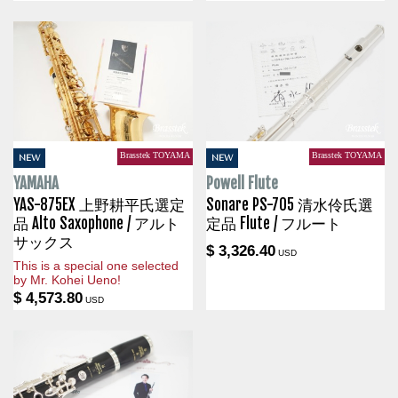
Brasstek TOYAMA
Brasstek TOYAMA
NEW
NEW
YAMAHA
Powell Flute
YAS-875EX 上野耕平氏選定
Sonare PS-705 清水伶氏選
品 Alto Saxophone / アルト
定品 Flute / フルート
サックス
$ 3,326.40
USD
This is a special one selected
by Mr. Kohei Ueno!
$ 4,573.80
USD