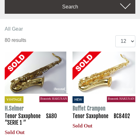
Search
All Gear
80 results
Brasstek HAKUSAN
Brasstek HAKUSAN
VINTAGE
NEW
H.Selmer
Buffet Crampon
Tenor Saxophone SA80
Tenor Saxophone BC8402
”SERIE 1 ”
Sold Out
Sold Out