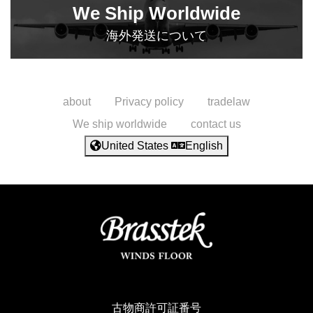
We Ship Worldwide
海外発送について
about
Privacy policy
tradelaw
We ship worldwide
contact us
United States
English
古物商許可証番号