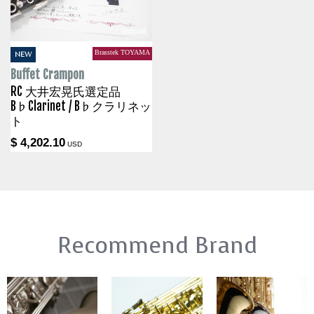
Brasstek TOYAMA
NEW
Buffet Crampon
RC 大井宏晃氏選定品
B♭Clarinet / B♭クラリネッ
ト
$ 4,202.10
USD
Recommend Brand